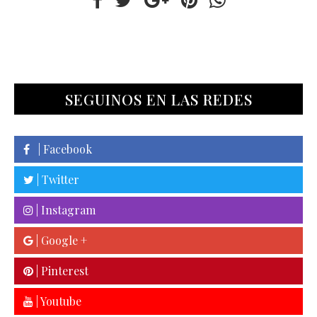
SEGUINOS EN LAS REDES
| Facebook
| Twitter
| Instagram
| Google +
| Pinterest
| Youtube