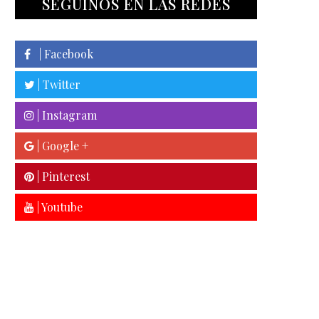
SEGUINOS EN LAS REDES
| Facebook
| Twitter
| Instagram
| Google +
| Pinterest
| Youtube