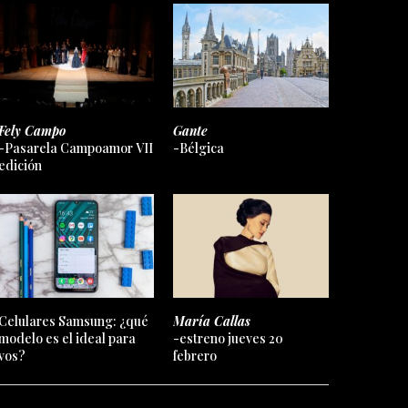
Fely Campo
Gante
-Pasarela Campoamor VII
-Bélgica
edición
Celulares Samsung: ¿qué
María Callas
modelo es el ideal para
-estreno jueves 20
vos?
febrero