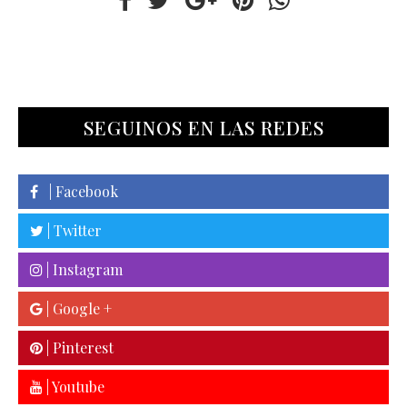
SEGUINOS EN LAS REDES
| Facebook
| Twitter
| Instagram
| Google +
| Pinterest
| Youtube