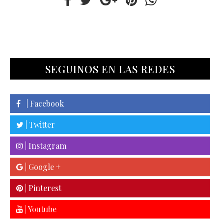
SEGUINOS EN LAS REDES
| Facebook
| Twitter
| Instagram
| Google +
| Pinterest
| Youtube