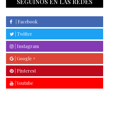
SEGUINOS EN LAS REDES
| Facebook
| Twitter
| Instagram
| Google +
| Pinterest
| Youtube