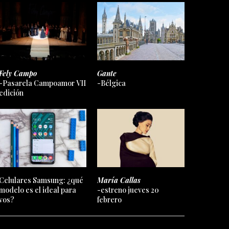
Fely Campo
Gante
-Pasarela Campoamor VII
-Bélgica
edición
Celulares Samsung: ¿qué
María Callas
modelo es el ideal para
-estreno jueves 20
vos?
febrero