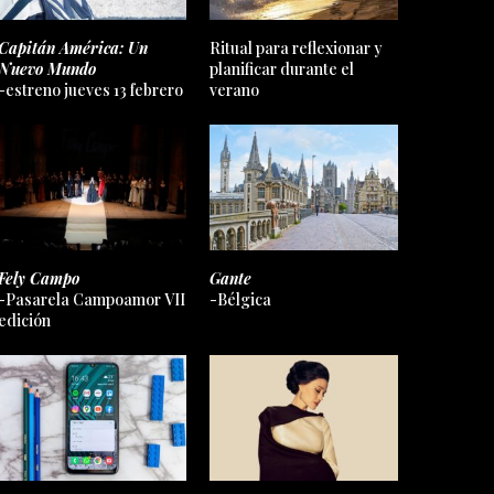
Capitán América: Un
Ritual para reflexionar y
Nuevo Mundo
planificar durante el
-estreno jueves 13 febrero
verano
Fely Campo
Gante
-Pasarela Campoamor VII
-Bélgica
edición