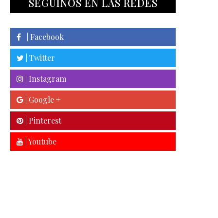
SEGUINOS EN LAS REDES
| Facebook
| Twitter
| Instagram
| Google +
| Pinterest
| Youtube