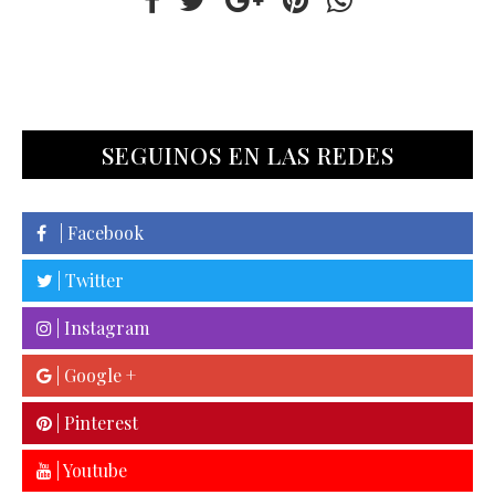
SEGUINOS EN LAS REDES
| Facebook
| Twitter
| Instagram
| Google +
| Pinterest
| Youtube