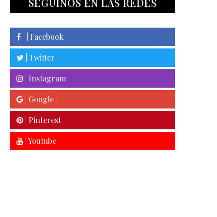
SEGUINOS EN LAS REDES
| Facebook
| Twitter
| Instagram
| Google +
| Pinterest
| Youtube