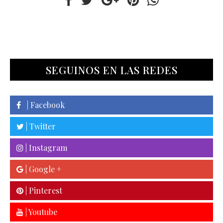
SEGUINOS EN LAS REDES
| Facebook
| Twitter
| Instagram
| Google +
| Pinterest
| Youtube