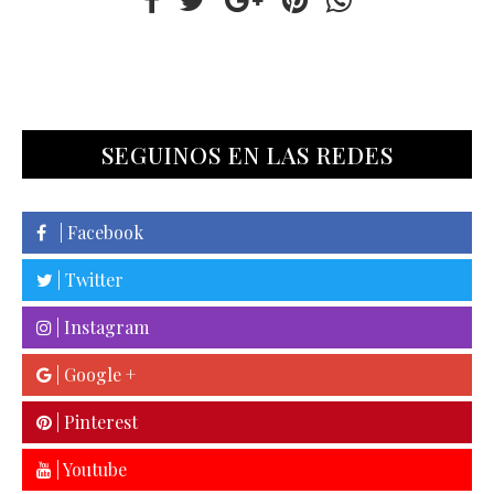
SEGUINOS EN LAS REDES
| Facebook
| Twitter
| Instagram
| Google +
| Pinterest
| Youtube