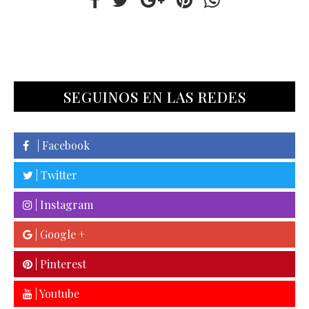
SEGUINOS EN LAS REDES
| Facebook
| Twitter
| Instagram
| Google +
| Pinterest
| Youtube