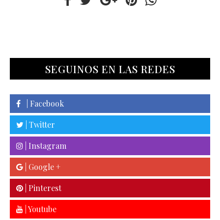
SEGUINOS EN LAS REDES
| Facebook
| Twitter
| Instagram
| Google +
| Pinterest
| Youtube