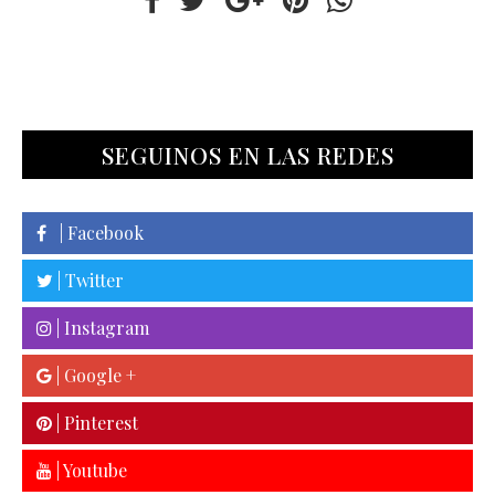
SEGUINOS EN LAS REDES
| Facebook
| Twitter
| Instagram
| Google +
| Pinterest
| Youtube