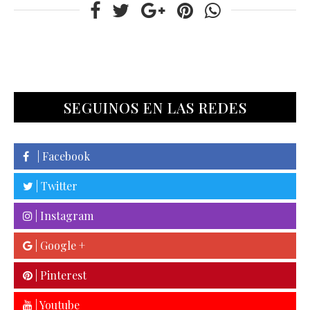
SEGUINOS EN LAS REDES
| Facebook
| Twitter
| Instagram
| Google +
| Pinterest
| Youtube