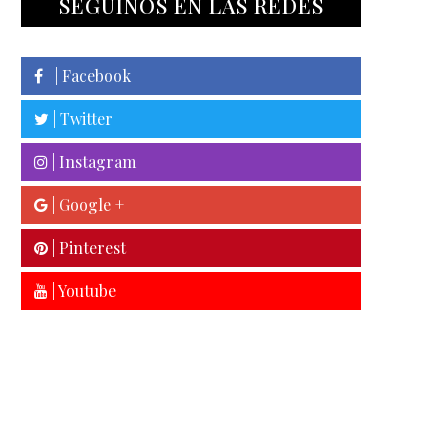
SEGUINOS EN LAS REDES
| Facebook
| Twitter
| Instagram
| Google +
| Pinterest
| Youtube