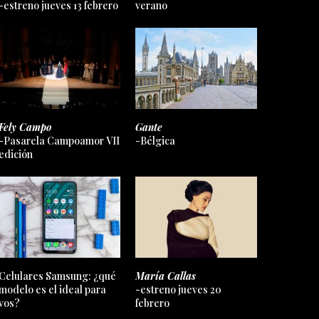
-estreno jueves 13 febrero
verano
Fely Campo
Gante
-Pasarela Campoamor VII
-Bélgica
edición
Celulares Samsung: ¿qué
María Callas
modelo es el ideal para
-estreno jueves 20
vos?
febrero