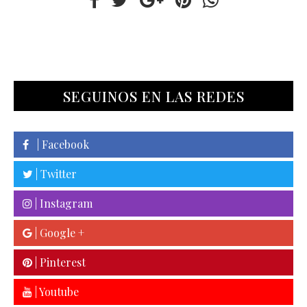
SEGUINOS EN LAS REDES
| Facebook
| Twitter
| Instagram
| Google +
| Pinterest
| Youtube