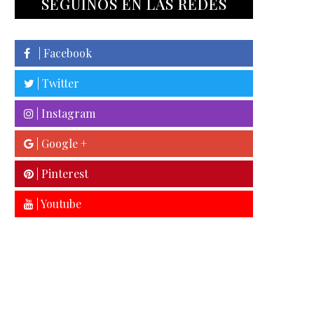
SEGUINOS EN LAS REDES
| Facebook
| Twitter
| Instagram
| Google +
| Pinterest
| Youtube