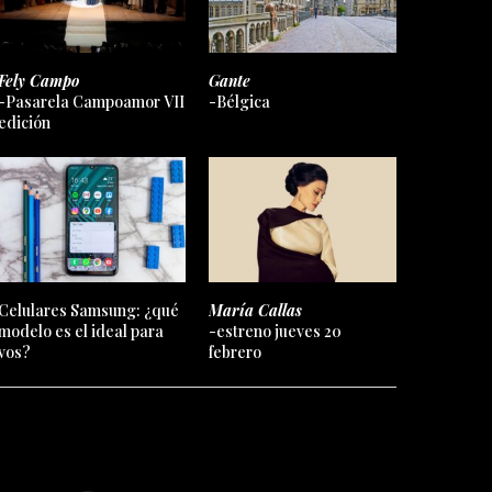
Fely Campo
Gante
-Pasarela Campoamor VII
-Bélgica
edición
Celulares Samsung: ¿qué
María Callas
modelo es el ideal para
-estreno jueves 20
vos?
febrero