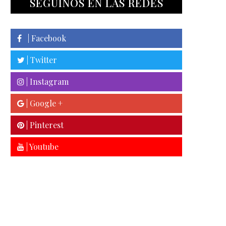
SEGUINOS EN LAS REDES
| Facebook
| Twitter
| Instagram
| Google +
| Pinterest
| Youtube