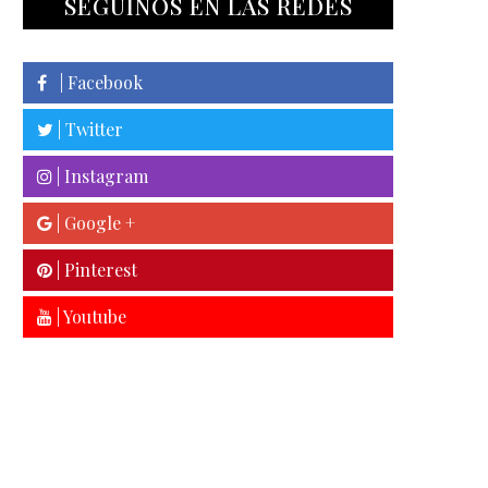
SEGUINOS EN LAS REDES
| Facebook
| Twitter
| Instagram
| Google +
| Pinterest
| Youtube