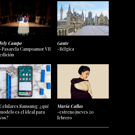
Fely Campo
Gante
-Pasarela Campoamor VII
-Bélgica
edición
Celulares Samsung: ¿qué
María Callas
modelo es el ideal para
-estreno jueves 20
vos?
febrero