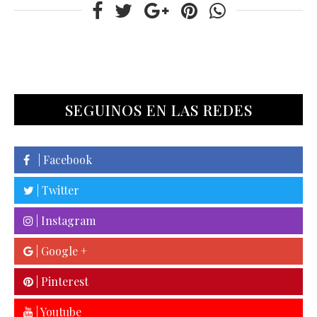
SEGUINOS EN LAS REDES
| Facebook
| Twitter
| Instagram
| Google +
| Pinterest
| Youtube