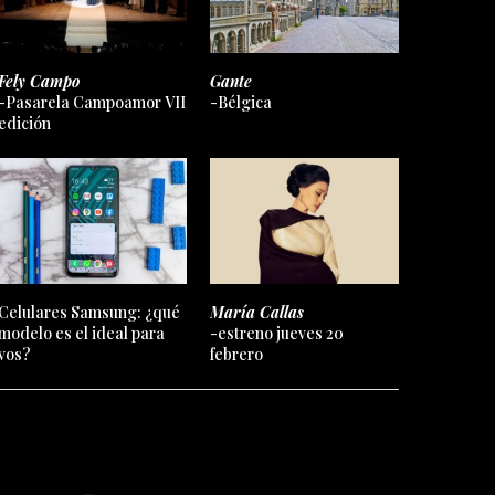
Fely Campo
Gante
-Pasarela Campoamor VII
-Bélgica
edición
Celulares Samsung: ¿qué
María Callas
modelo es el ideal para
-estreno jueves 20
vos?
febrero