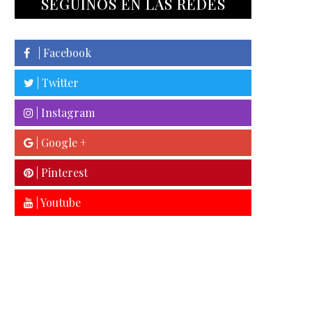
SEGUINOS EN LAS REDES
| Facebook
| Twitter
| Instagram
| Google +
| Pinterest
| Youtube