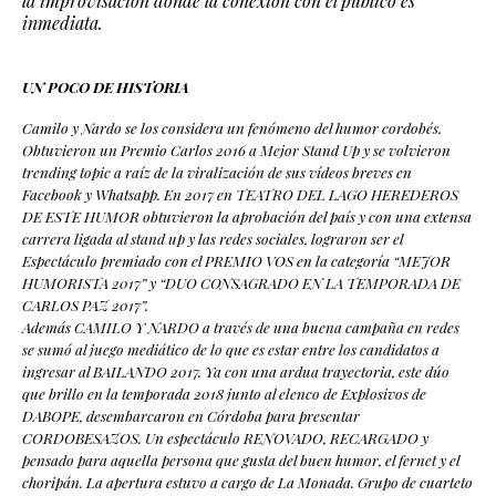
la improvisación donde la conexión con el público es
inmediata.
UN POCO DE HISTORIA
Camilo y Nardo se los considera un fenómeno del humor cordobés.
Obtuvieron un Premio Carlos 2016 a Mejor Stand Up y se volvieron
trending topic a raíz de la viralización de sus vídeos breves en
Facebook y Whatsapp.
En 2017 en TEATRO DEL LAGO HEREDEROS
DE ESTE HUMOR obtuvieron la aprobación del país y con una extensa
carrera ligada al stand up y las redes sociales, lograron ser el
Espectáculo premiado con el PREMIO VOS en la categoría “MEJOR
HUMORISTA 2017” y “DUO CONSAGRADO EN LA TEMPORADA DE
CARLOS PAZ 2017”.
Además CAMILO Y NARDO a través de una buena campaña en redes
se sumó al juego mediático de lo que es estar entre los candidatos a
ingresar al BAILANDO 2017.
Ya con una ardua trayectoria, este dúo
que brillo en la temporada 2018 junto al elenco de Explosivos de
DABOPE, desembarcaron en Córdoba para presentar
CORDOBESAZOS.
Un espectáculo RENOVADO, RECARGADO y
pensado para aquella persona que gusta del buen humor, el fernet y el
choripán. La apertura estuvo a cargo de La Monada. Grupo de cuarteto