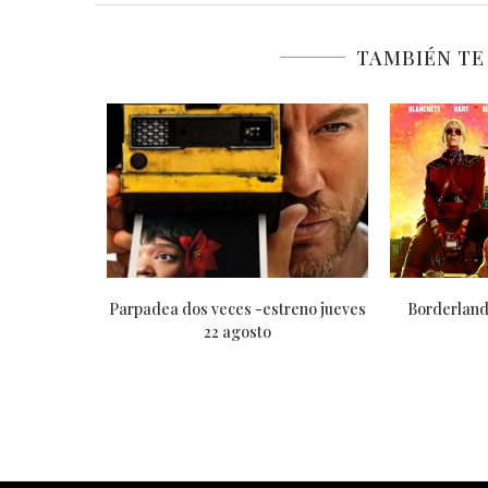
TAMBIÉN TE
l & Wolverine -estreno
IntensaMente 2 -estreno jueves 13
jueves 25 julio
junio