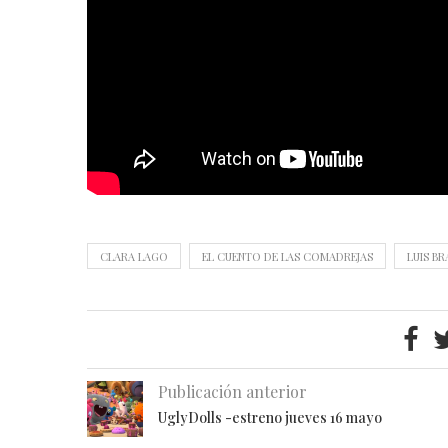
CLARA LAGO
EL CUENTO DE LAS COMADREJAS
LUIS B
Publicación anterior
UglyDolls -estreno jueves 16 mayo