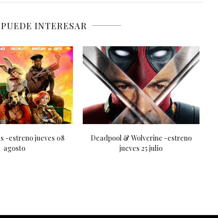
 PUEDE INTERESAR
Furiosa: De la saga Mad Max -
El Planeta de los Simios:
estreno jueves 23...
Reino -estreno jueves.