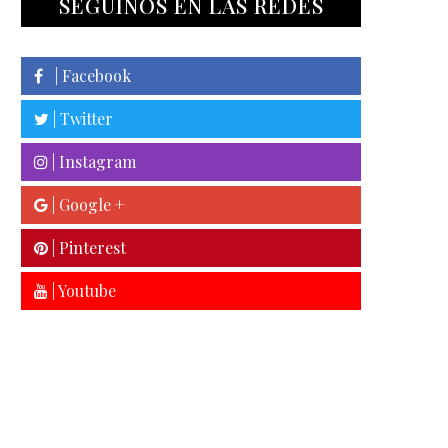
SEGUINOS EN LAS REDES
| Facebook
| Twitter
| Instagram
| Google +
| Pinterest
| Youtube