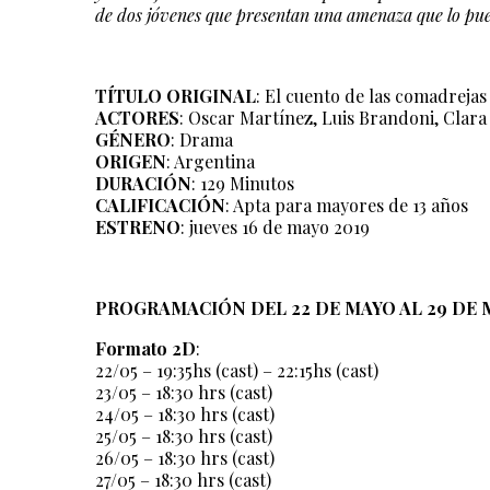
de dos jóvenes que presentan una amenaza que lo pue
TÍTULO ORIGINAL
: El cuento de las comadrejas
ACTORES
: Oscar Martínez, Luis Brandoni, Clar
GÉNERO
: Drama
ORIGEN
: Argentina
DURACIÓN
: 129 Minutos
CALIFICACIÓN
: Apta para mayores de 13 años
ESTRENO
: jueves 16 de mayo 2019
PROGRAMACIÓN DEL 22 DE MAYO AL 29 DE 
Formato 2D
:
22/05 – 19:35hs (cast) – 22:15hs (cast)
23/05 – 18:30 hrs (cast)
24/05 – 18:30 hrs (cast)
25/05 – 18:30 hrs (cast)
26/05 – 18:30 hrs (cast)
27/05 – 18:30 hrs (cast)