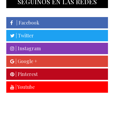
SEGUINOS EN LAS REDES
| Facebook
| Twitter
| Instagram
| Google +
| Pinterest
| Youtube