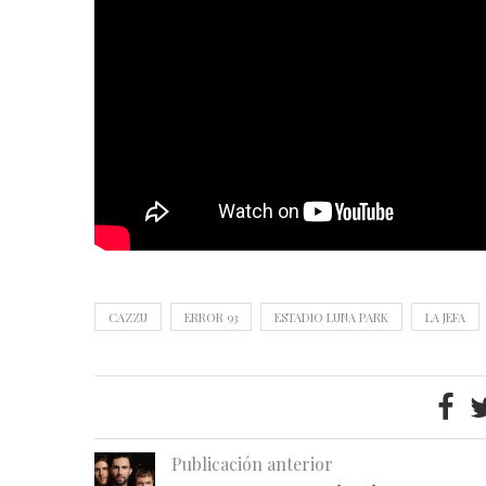
CAZZU
ERROR 93
ESTADIO LUNA PARK
LA JEFA
Publicación anterior