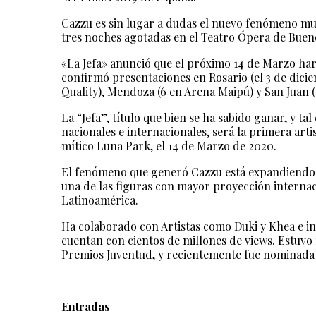
Cazzu es sin lugar a dudas el nuevo fenómeno musi
tres noches agotadas en el Teatro Ópera de Bueno
«La Jefa» anunció que el próximo 14 de Marzo ha
confirmó presentaciones en Rosario (el 3 de dici
Quality), Mendoza (6 en Arena Maipú) y San Juan 
La “Jefa”, título que bien se ha sabido ganar, y 
nacionales e internacionales, será la primera art
mítico Luna Park, el 14 de Marzo de 2020.
El fenómeno que generó Cazzu está expandiendo 
una de las figuras con mayor proyección interna
Latinoamérica.
Ha colaborado con Artistas como Duki y Khea e int
cuentan con cientos de millones de views. Estuv
Premios Juventud, y recientemente fue nominada
Entradas