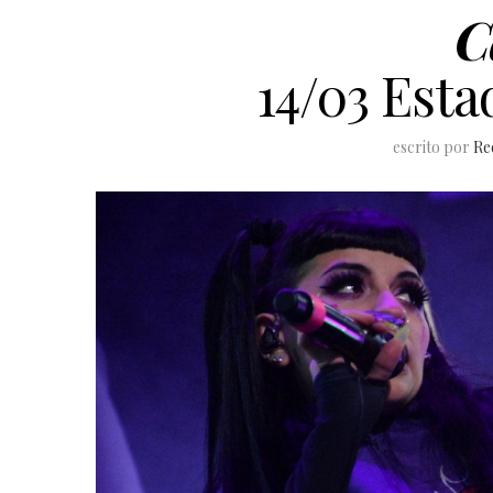
C
14/03 Esta
escrito por
Re