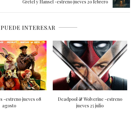
Gretel y Hansel -estreno jueves 20 febrero
 PUEDE INTERESAR
e la saga Mad Max -
El Planeta de los Simios: Nuevo
Ca
no jueves 23...
Reino -estreno jueves...