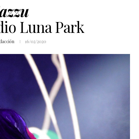
azzu
dio Luna Park
dacción
16/02/2020