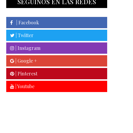
SEGUINOS EN LAS REDES
| Facebook
| Twitter
| Instagram
| Google +
| Pinterest
| Youtube