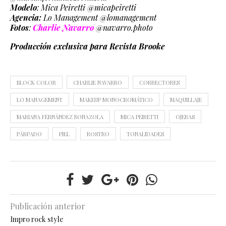
Modelo
: Mica Peiretti @micapeiretti
Agencia:
Lo Management @lomanagement
Fotos
:
Charlie Navarro
@navarro.photo
Producción exclusiva para Revista Brooke
BLOCK COLOR
CHARLIE NAVARRO
CORRECTORES
LO MANAGEMENT
MAKEUP MONOCROMÁTICO
MAQUILLAJE
MARIANA FERNÁNDEZ BONAZOLA
MICA PEIRETTI
OJERAS
PÁRPADO
PIEL
ROSTRO
TONALIDADES
Publicación anterior
Impro rock style