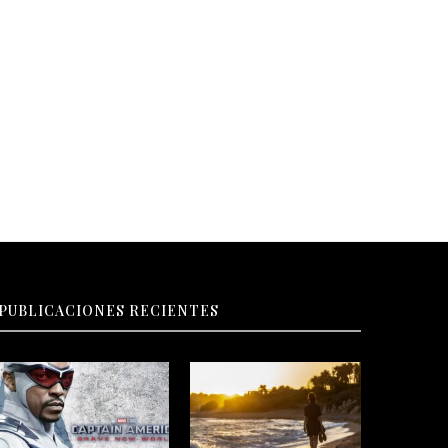
ntensaMente 2 -estreno jueves 13
Furiosa: De la saga Mad Max
junio
estreno jueves 23...
PUBLICACIONES RECIENTES