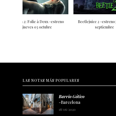
 jueves 05
Parpadea dos veces -estreno jueves
Borderland
22 agosto
LAS NOTAS MÁS POPULARES
Barrio Gótico
-Barcelona
18/06/2020