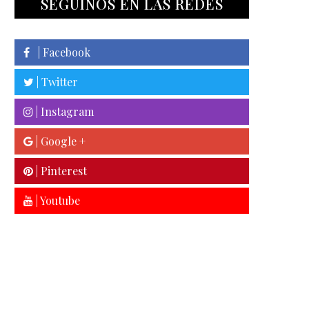
SEGUINOS EN LAS REDES
| Facebook
| Twitter
| Instagram
| Google +
| Pinterest
| Youtube