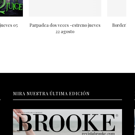
s -estreno jueves 08
Deadpool & Wolverine -estreno
I
agosto
jueves 25 julio
MIRA NUESTRA ÚLTIMA EDICIÓN